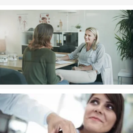
Afhængighedsskabende medicin
Afhængighedsskabende medicin fornyes kun ved fysisk
konsultation.
Se
afhængighedsskabende medicin
for mere
information.
Vacciner
Klinikken tilbyder vaccination af børn og vokse, samt
rejsevaccinationer.