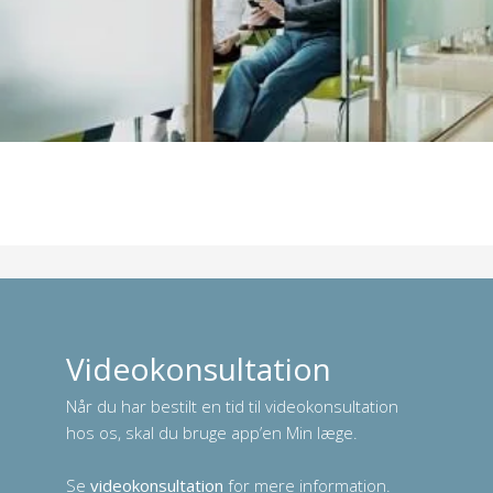
Ved bortkommet eller beskadiget sundhedskort fås et
nyt på
Borgerservice
Du kan naturligvis også benytte Sundhedskort App'en.
-
Læs mere her
Videokonsultation
Når du har bestilt en tid til videokonsultation
hos os, skal du bruge app’en Min læge.
Se
videokonsultation
for mere information.