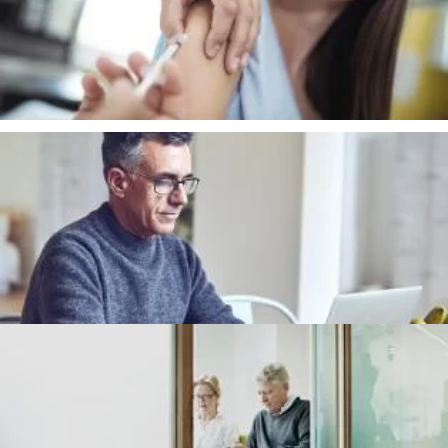
Se
vaccinationer
for mere information.
Lukket for tilgang
Vi har lukket for tilgang
Sundhedskort
Medbring altid dit sundhedskort.